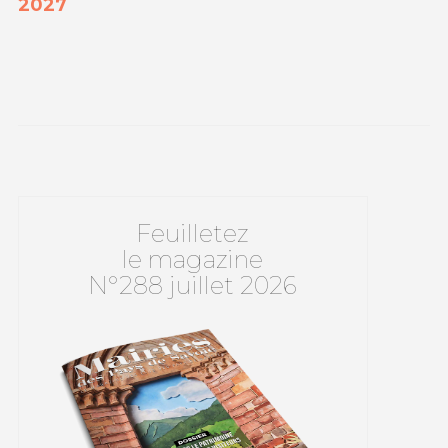
2027
Feuilletez
le magazine
N°288 juillet 2026