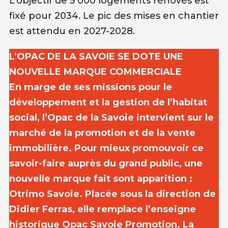
L’objectif de 5 000 logements rénovés est
fixé pour 2034. Le pic des mises en chantier
est attendu en 2027-2028.
L’OPAC DE LA SAVOIE SE DOTE UNE
NOUVELLE MARQUE COMMERCIALE
En marge de ses missions pour le
développement et la gestion de l’habitat
social, l’Opac de la Savoie intervient sur le
marché de la promotion et de la vente
immobilière. Pour mieux promouvoir ce
savoir-faire auprès du grand public, une
nouvelle marque fait sont apparition :
Otrimo Savoie. Placée sous la direction de
Didier Ferras, elle remplace l’enseigne
historique Opac Savoie Promotion. La