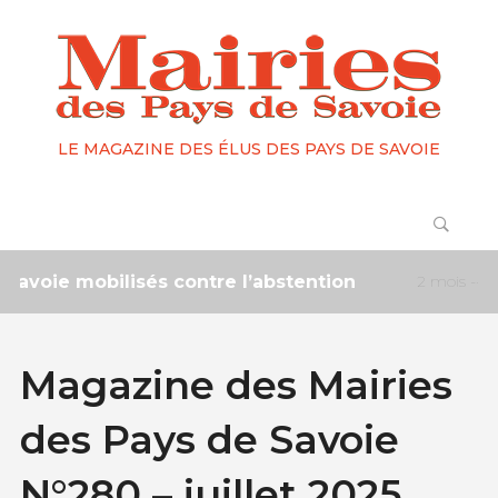
LE MAGAZINE DES ÉLUS DES PAYS DE SAVOIE
e mobilisés contre l’abstention
2 mois ------
La 
Magazine des Mairies
des Pays de Savoie
N°280 – juillet 2025