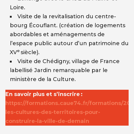
Loire.
Visite de la revitalisation du centre-
bourg Écouflant. (création de logements
abordables et aménagements de
l’espace public autour d’un patrimoine du
e
XV
siècle).
Visite de Chédigny, village de France
labellisé Jardin remarquable par le
ministère de la Culture.
En savoir plus et s’inscrire :
h
ttps://formations.caue74.fr/formations/202
les-cultures-des-territoires-pour-
construire-la-ville-de-demain