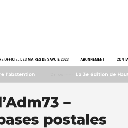
E OFFICIEL DES MAIRES DE SAVOIE 2023
ABONNEMENT
CONT
abstention
2 mois ------
La 3e édition de Haute-S
l’Adm73 –
bases postales