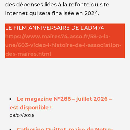
des dépenses liées à la refonte du site
internet qui sera finalisée en 2024.
LE FILM ANNIVERSAIRE DE L’ADM74
https://www.maires74.asso.fr/58-a-la-
une/603-video-l-histoire-de-l-association-
des-maires.html
Le magazine N°288 – juillet 2026 –
est disponible !
08/07/2026
Catherine Quittet, maire de Notre-